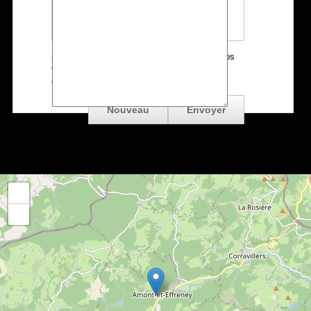
J'accepte d'ètre contacté de façon
personnalisée à propose de ma demande.Vos
données personnelles ne seront jamais
*
communiquées à des tiers.
OK
+
−